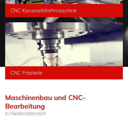
CNC Karusselldrehmaschine
CNC Frästeile
Maschinenbau und CNC-
Bearbeitung
in Niederösterreich