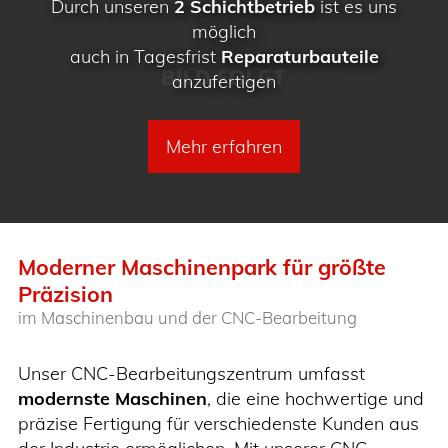
Durch unseren
2 Schichtbetrieb
ist es uns
möglich
auch in Tagesfrist
Reparaturbauteile
anzufertigen
Mehr erfahren
Moderner Maschinenpark für größte
Präzision
im Maschinenbau und der CNC-Bearbeitung
Unser CNC-Bearbeitungszentrum umfasst
modernste Maschinen
, die eine hochwertige und
präzise Fertigung für verschiedenste Kunden aus